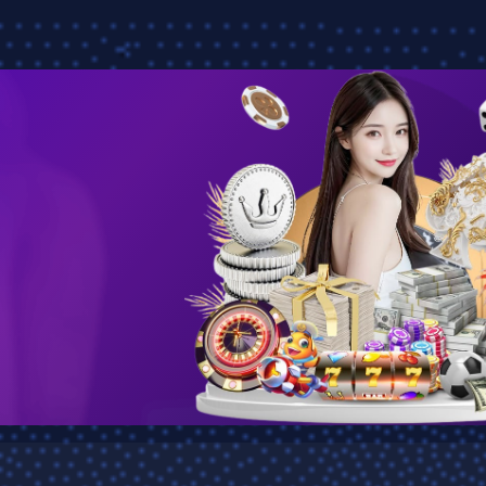
下载App
公司简介
体育
威体育数据平
包括NBA、英超、欧洲杯、
信赖。