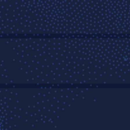
万博体育公司简介
合体育赛事直播与数据服务平台，专注于为体育迷打造高品
等核心功能，为用户提供一站式的服务。
构稳定高效，全面适配 APP、PC 和移动网页端。在东南
获得便捷、可靠的服务体验。
 万+
注册用户，服务网络覆盖十余国家与地区，日均访问量