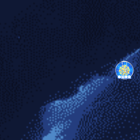
风控识别成功率
99.2%
欺诈行为识别
级
别与权限隔离，为万博体育平台用户建立第一道防线。
保障数据在体系中传输过程的完整性与保密性。