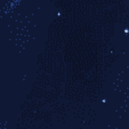
智能引擎实时数据快照
建的智能分析系统，实时捕捉各项运行数据，提升平台的响应效