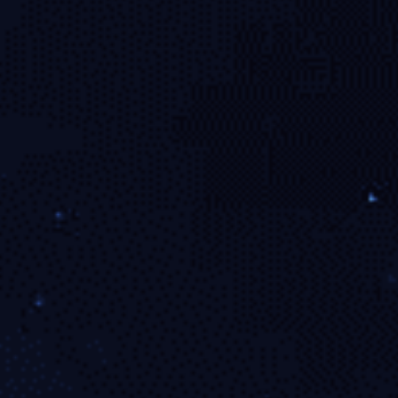
使命
我们始终以科技驱动、服务导向为核心，力求打
体育数据与直播生态。
积极拓展创新边界，以高效响应用户需求为目
与服务口碑。
，从细节中优化每一次访问体验。