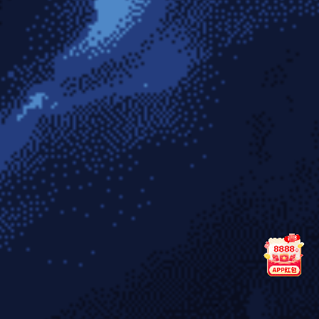
配日志溯源功能，协助事后安全验证与应急响应。
时分析处理，防止可疑操作对平台正常秩序造成干