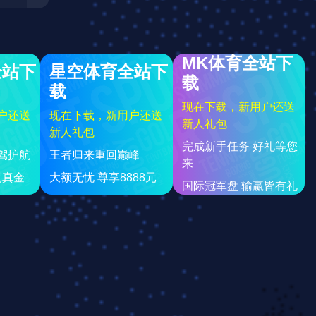
于成为全球领先的平台。