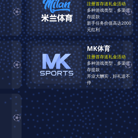
质的数字化观赛体验。我们整合
高清
亚、中东、欧洲等区域建立了本地化技
持续增长，深受广大体育爱好者喜