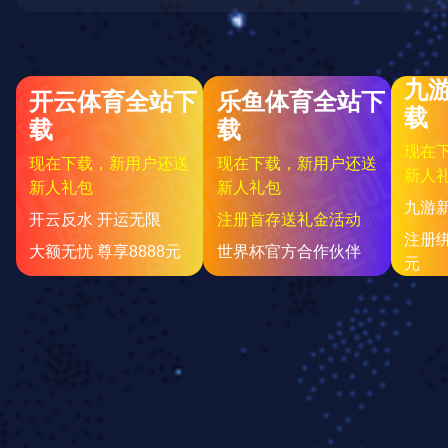
爱。
我们将继续秉持“
技术创新、用户至