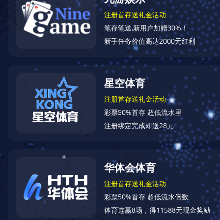
立即下载万博体育APP
万博体育
是一家面向全球市场的综
赛事直播、数据分析、多终端同步
平台通过多项国际安全认证，系统架
术与客服团队，确保每位用户都能
截至目前，万博体育 已拥有超
100