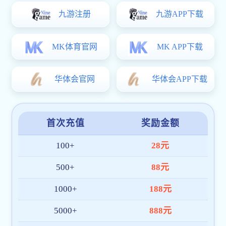
4. 用户行为
禁止用户发布违法信息、扰乱系统运行、侵犯他人权利或进行未
授权营销行为。
5. 知识产权
平台内所有内容归属平台或授权方所有，未经允许不得以任何形
式使用或传播。
6. 服务终止
若用户违反协议条款，平台有权中止或终止账户使用，且无需提
前通知。
7. 免责声明
平台不对因网络问题、第三方系统故障等引发的内容偏差或使用