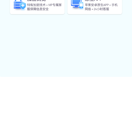
升安全性与观赛体验。
亚洲体育服务平台大奖
2022 年度综合类数字体育平台荣誉奖项，肯定平台服务能
力。