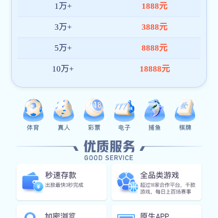
后果承担责任。
8. 法律适用
本协议适用中华人民共和国法律，争议将提交至平台所在地法院
依法处理。
9. 联系我们
如有任何疑问或建议，请联系邮箱：
support@manbetxtiyu.com。
荣誉与成就
万博体育 在多个国际赛事科技平台评比中脱颖而出，持续提