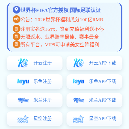
用户协议
1. 接受条款
用户在注册、登录或使用万博体育平台服务时，即表示已阅读、
理解并同意遵守本协议所有内容。
2. 账户规则
用户须提供真实有效资料注册账户，并对账户操作行为负责，包
括浏览、互动及数据使用。
3. 服务内容
平台提供相关内容服务，包括赛事动态、数据查询、图文资讯
等，服务范围会随平台更新适时调整。