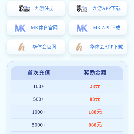
2026-06-09 03:20
49 次阅读
凯塞多回忆初到布莱顿经历感谢麦卡并愿
意帮助新队员
本文将围绕凯塞多初到布莱顿的经历进行详细阐述，
尤其是他对麦卡的感激之情以及愿意帮助新队员的态
度。文章首先回顾了凯塞多在布莱顿的适应过程，包
括语言障碍、文化差异和训练环境。接着，重点分析
了麦卡在他职业生涯早期所给予的支持与指导。随
后，探讨了凯塞多对于新队员进入球队后的关心与帮
助，以及他希望通过自己的经验来促进团队氛围的发