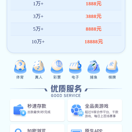
展。最后，总结了凯塞多在布莱顿期间所学到的重要
人生道理，以及他对未来的展望。
1、初到布莱顿的经历
当凯塞多首次抵达布莱顿时，他内心充满了既兴奋又
忐忑的复杂情感。这座城市对他来说既陌生又富有吸
引力，但同时也面临着许多挑战。他刚开始时最大的
困难之一便是语言障碍，尽管他掌握了一些英语基
础，但在实际交流中却常常感到无从下手。
除了语言问题外，文化差异也让凯塞多感到不适应。
在他的祖国，人际交往相对直接，而英国则注重礼仪
和间接表达，这让他一度感到困惑。不过，他并没有
气馁，而是努力去理解当地人的生活方式和习惯，这
一过程中逐渐缓解了他的紧张情绪。